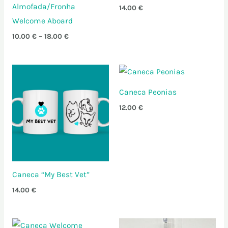
18.00 €
Almofada/Fronha
14.00
€
Welcome Aboard
10.00
€
–
18.00
€
Caneca Peonias
12.00
€
Caneca “My Best Vet”
14.00
€