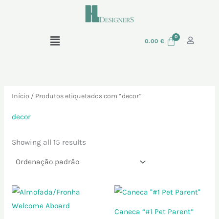
Skip
P
to
e
content
Menu
s
0.00
€
q
u
i
Início
/ Produtos etiquetados com “decor”
s
a
decor
r
Showing all 15 results
p
o
r
:
Price
range:
10.00 €
Caneca “#1 Pet Parent”
through