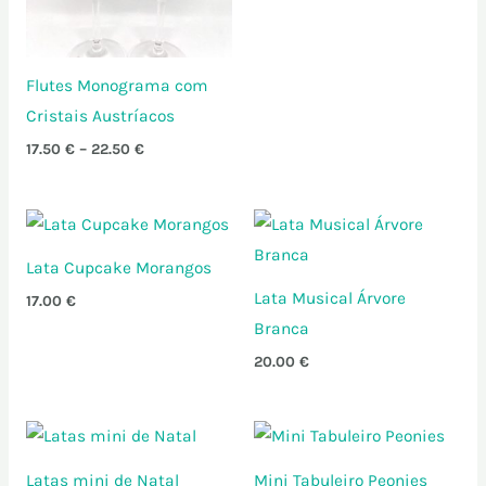
Flutes Monograma com
Cristais Austríacos
17.50
€
–
22.50
€
Lata Cupcake Morangos
Lata Musical Árvore
17.00
€
Branca
20.00
€
Latas mini de Natal
Mini Tabuleiro Peonies