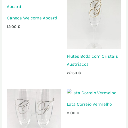
Caneca Welcome Aboard
12.00
€
Flutes Boda com Cristais
Austríacos
22.50
€
Price
range:
17.50 €
Lata Correio Vermelho
through
22.50 €
9.00
€