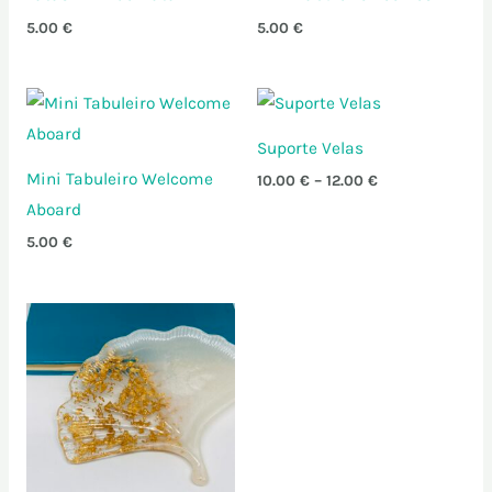
5.00
€
5.00
€
Price
range:
10.00 €
Suporte Velas
through
12.00 €
Mini Tabuleiro Welcome
10.00
€
–
12.00
€
Aboard
5.00
€