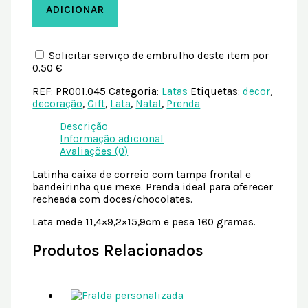
ADICIONAR
Solicitar serviço de embrulho deste item por
0.50 €
REF:
PR001.045
Categoria:
Latas
Etiquetas:
decor
,
decoração
,
Gift
,
Lata
,
Natal
,
Prenda
Descrição
Informação adicional
Avaliações (0)
Latinha caixa de correio com tampa frontal e
bandeirinha que mexe. Prenda ideal para oferecer
recheada com doces/chocolates.
Lata mede 11,4×9,2×15,9cm e pesa 160 gramas.
Produtos Relacionados