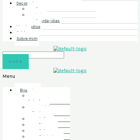
Decoração
Casa
Latas
Guarda-jóias
Merchandise
Saldos
Sobre mim
0.00
€
Menu
Bijuteria
Nova
Coleção
Bridal
collection
Anéis
Brincos
Colares
Conjuntos