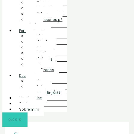
Exclusivos
Pregadeiras
Pulseiras
Acessórios p/
cabelo
Personalização
Flutes
Objetos
Roupa
Fraldas
Calçado
Chapas
personalizadas
Decoração
Casa
Latas
Guarda-jóias
Merchandise
Saldos
Sobre mim
0.00
€