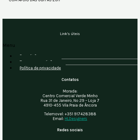
Link's úteis
Menu
Expedição
Termos e condições
Política de privacidade
Contatos
Morada:
Centro Comercial Verde Minho
Rua 31 de Janeiro, Nº 29 – Loja 7
4910-455 Vila Praia de Âncora
Telemovel:
+351 917428388
Email:
HLDesigners
Redes sociais