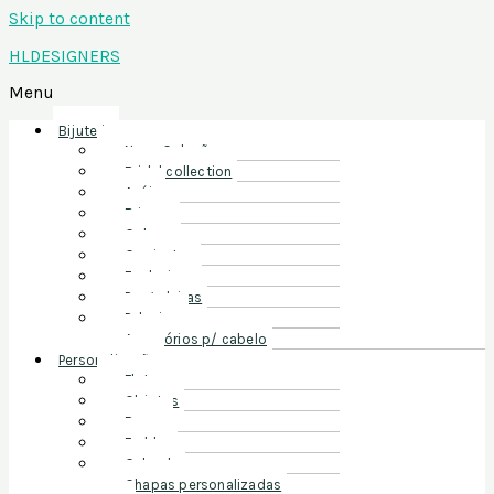
Skip to content
HLDESIGNERS
Menu
Bijuteria
Nova Coleção
Bridal collection
Anéis
Brincos
Colares
Conjuntos
Exclusivos
Pregadeiras
Pulseiras
Acessórios p/ cabelo
Personalização
Flutes
Objetos
Roupa
Fraldas
Calçado
Chapas personalizadas