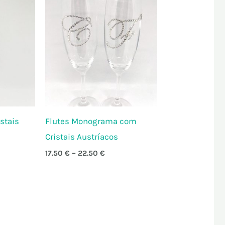
range:
17.50 €
through
22.50 €
stais
Flutes Monograma com
Cristais Austríacos
17.50
€
–
22.50
€