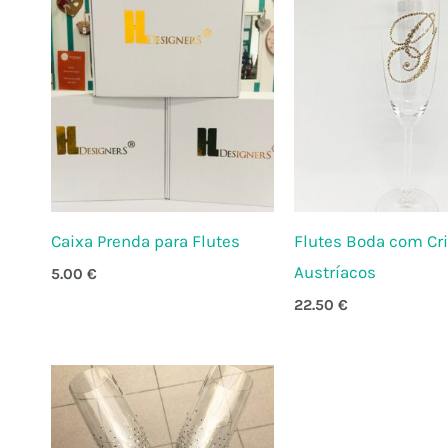
Caixa Prenda para Flutes
Flutes Boda com Cri
Austríacos
5.00
€
22.50
€