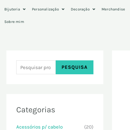
Skip
P
Bijuteria
Personalização
Decoração
Merchandise
to
e
content
Sobre mim
s
q
u
i
s
PESQUISA
a
r
p
o
Categorias
r
:
Acessórios p/ cabelo
(20)