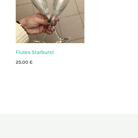
Flutes Starburst
25.00
€