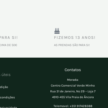
PARA SI!
FIZEMOS 13 ANOS!
CIMA DE 50€
AS PRENDAS SÃO PARA SI!
Contatos
s úteis
Morada:
Centro Comercial Verde Minho
dição
Rua 31 de Janeiro, Nº 29 – Loja 7
4910-455 Vila Praia de Âncora
 condições
Telemovel:
+351 917428388
 privacidade