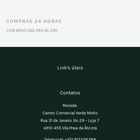
COMPRAS 24 HORAS
COM APOIO DAS 08H ÀS 20H
Link's úteis
Menu
Contatos
Morada:
Centro Comercial Verde Minho
Rua 31 de Janeiro, Nº 29 – Loja 7
4910-455 Vila Praia de Âncora
Telemovel:
+351 917428388