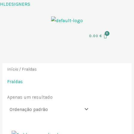
Skip
HLDESIGNERS
P
to
e
content
s
q
Menu
0.00
€
u
i
s
a
Início
/ Fraldas
r
Fraldas
p
o
Apenas um resultado
r
: