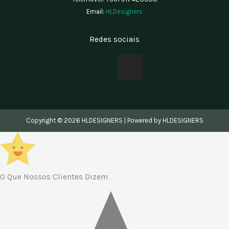
Email:
HLDesigners
Redes sociais
F
I
a
n
c
s
e
t
b
a
Copyright © 2026 HLDESIGNERS | Powered by HLDESIGNERS
o
g
o
r
k
a
m
O Que Nossos Clientes Dizem