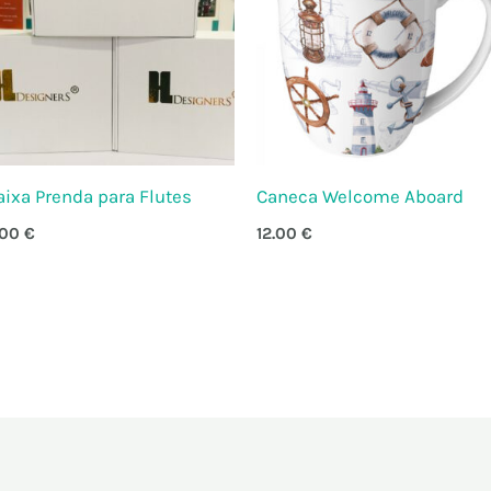
aixa Prenda para Flutes
Caneca Welcome Aboard
.00
€
12.00
€