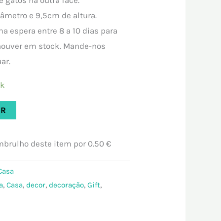
metro e 9,5cm de altura.
 espera entre 8 a 10 dias para
houver em stock. Mande-nos
ar.
ck
AR
embrulho deste item por
0.50 €
Casa
a
,
Casa
,
decor
,
decoração
,
Gift
,