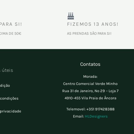
PARA SI!
FIZEMOS 13 ANOS!
CIMA DE 50€
AS PRENDAS SÃO PARA SI!
Contatos
s úteis
Morada:
Centro Comercial Verde Minho
dição
Rua 31 de Janeiro, Nº 29 – Loja 7
4910-455 Vila Praia de Âncora
 condições
Telemovel:
+351 917428388
 privacidade
Email:
HLDesigners