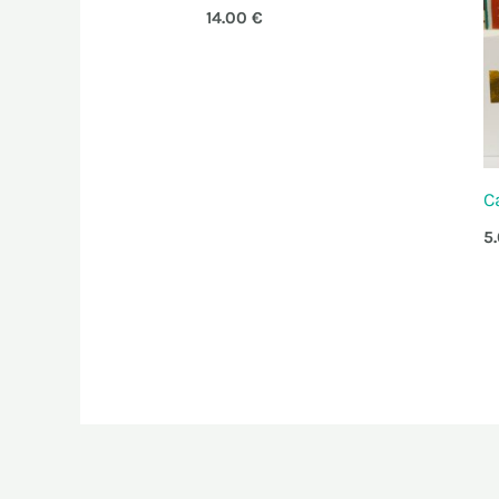
14.00
€
C
5