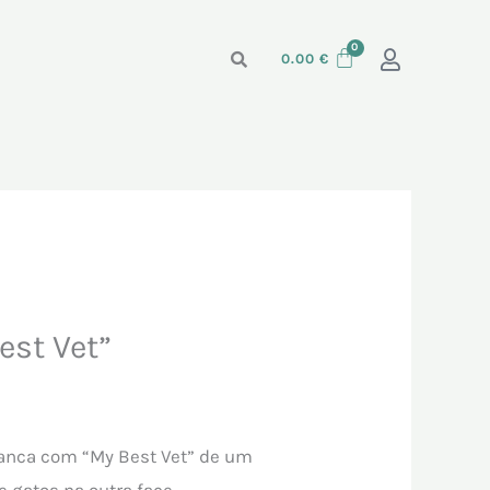
0.00
€
est Vet”
anca com “My Best Vet” de um
 gatos na outra face.