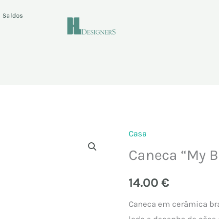
Saldos
Casa
Quantidade
Caneca “My B
de
Caneca
14.00
€
"My
Best
Caneca em cerâmica br
Vet"
lado e desenho de cães e