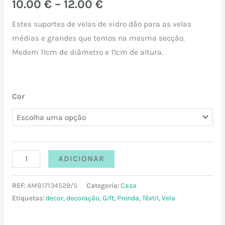
10.00
€
–
12.00
€
Estes suportes de velas de vidro dão para as velas
médias e grandes que temos na mesma secção.
Medem 11cm de diâmetro e 11cm de altura.
Cor
ADICIONAR
REF:
AMB17134529/5
Categoria:
Casa
Etiquetas:
decor
,
decoração
,
Gift
,
Prenda
,
Têxtil
,
Vela