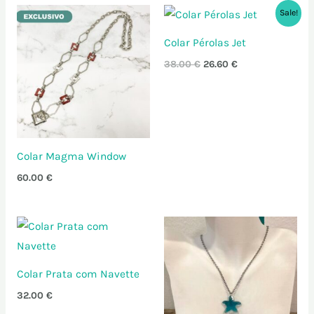
O
O
Sale!
preço
preço
original
atual
Colar Pérolas Jet
era:
é:
38.00 €.
26.60 €.
38.00
€
26.60
€
Colar Magma Window
60.00
€
Colar Prata com Navette
32.00
€