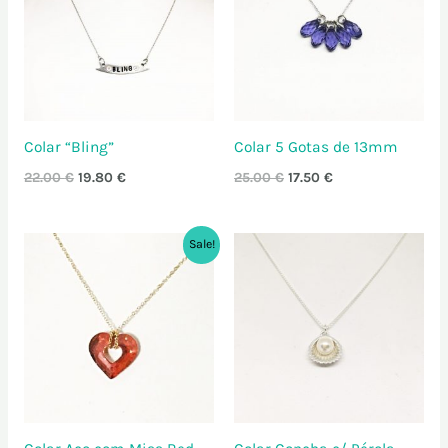
22.00 €.
19.80 €.
25.00 €.
17.50 €.
Colar “Bling”
Colar 5 Gotas de 13mm
22.00
€
19.80
€
25.00
€
17.50
€
O
O
Sale!
preço
preço
original
atual
era:
é:
18.00 €.
14.40 €.