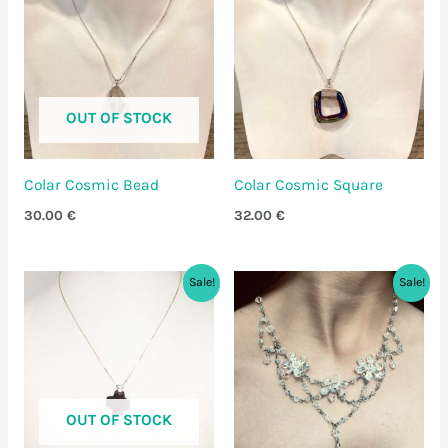
OUT OF STOCK
Colar Cosmic Bead
Colar Cosmic Square
30.00
€
32.00
€
O
O
O
O
Sale!
Sale!
preço
preço
preço
preço
original
atual
original
atual
era:
é:
era:
é:
20.00 €.
14.00 €.
44.00 €.
35.20 €.
OUT OF STOCK