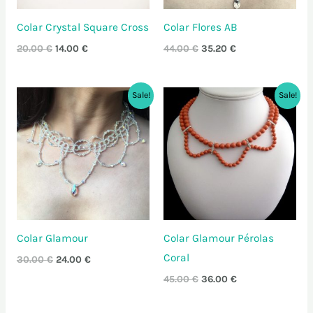
Colar Crystal Square Cross
Colar Flores AB
20.00
€
14.00
€
44.00
€
35.20
€
O
O
O
O
Sale!
Sale!
preço
preço
preço
preço
original
atual
original
atual
era:
é:
era:
é:
30.00 €.
24.00 €.
45.00 €.
36.00 €.
Colar Glamour
Colar Glamour Pérolas
Coral
30.00
€
24.00
€
45.00
€
36.00
€