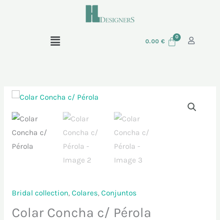
Skip
to
content
Menu
0.00
€
Quantidade
de
Colar
Concha
c/
Pérola
Bridal collection
,
Colares
,
Conjuntos
Colar Concha c/ Pérola