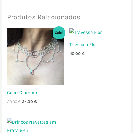
Produtos Relacionados
O
O
Sale!
preço
preço
original
atual
Travessa Flor
era:
é:
30.00 €.
24.00 €.
40.00
€
Colar Glamour
30.00
€
24.00
€