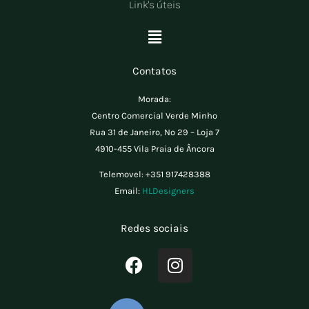
Link's úteis
Menu
Contatos
Morada:
Centro Comercial Verde Minho
Rua 31 de Janeiro, Nº 29 – Loja 7
4910-455 Vila Praia de Âncora
Telemovel:
+351 917428388
Email:
HLDesigners
Redes sociais
F
I
a
n
c
s
e
t