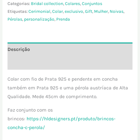
Categorias:
Bridal collection
,
Colares
,
Conjuntos
Etiquetas:
Cerimonial
,
Colar
,
exclusivo
,
Gift
,
Mulher
,
Noivas
,
Pérolas
,
personalização
,
Prenda
Descrição
Informação adicional
​Colar com fio de Prata 925 e pendente em concha
também em Prata 925 e uma pérola austríaca de Alta
Qualidade. Mede 45cm de comprimento.
Faz conjunto com os
brincos:
https://hldesigners.pt/produto/brincos-
concha-c-perola/