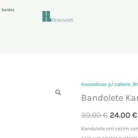
Saldos
Acessórios p/ cabelo
,
Br
Quantidade
O
Bandolete Ka
de
preço
Bandolete
30.00
€
24.00
€
Kanzashi
origina
Rosa
Bandolete em cetim com
era:
com um cristal austraíc