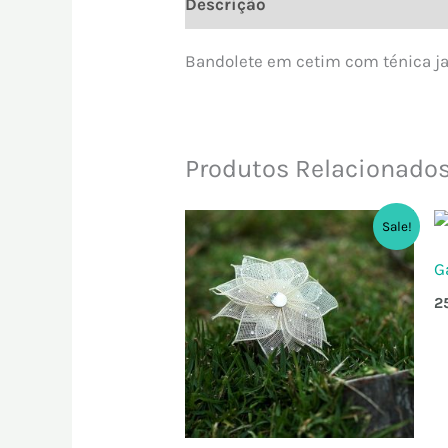
Descrição
Informação adicion
Bandolete em cetim com ténica ja
Produtos Relacionado
O
O
Sale!
preço
preço
original
atual
G
era:
é:
35.00 €.
28.00 €.
2