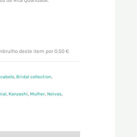
.
24.00 €.
embrulho deste item por
0.50 €
 cabelo
,
Bridal collection
,
ial
,
Kanzashi
,
Mulher
,
Noivas
,