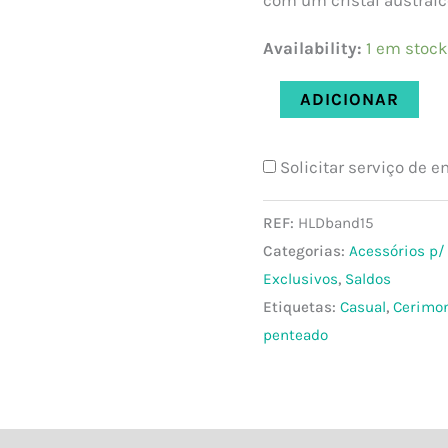
30.00 €
Availability:
1 em stock
ADICIONAR
Solicitar serviço de 
REF:
HLDband15
Categorias:
Acessórios p/
Exclusivos
,
Saldos
Etiquetas:
Casual
,
Cerimon
penteado