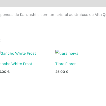
al
Avaliações (0)
ponesa de Kanzashi e com um cristal austraícos de Alta Q
s
ancho White Frost
Tiara Flores
5.00
€
25.00
€