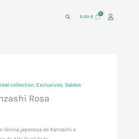
0.00
€
idal collection
,
Exclusivos
,
Saldos
O
nzashi Rosa
preço
l
atual
 ténica japonesa de Kanzashi e
é:
os de Alta Qualidade.