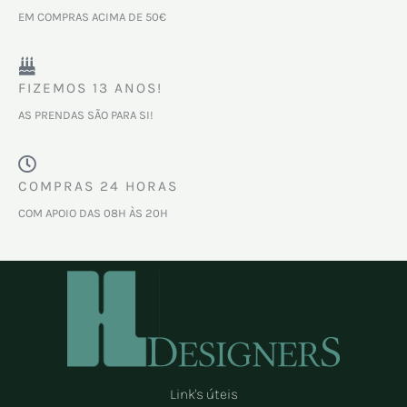
EM COMPRAS ACIMA DE 50€
FIZEMOS 13 ANOS!
AS PRENDAS SÃO PARA SI!
COMPRAS 24 HORAS
COM APOIO DAS 08H ÀS 20H
Link's úteis