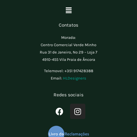
Menu
Contatos
Morada:
Centro Comercial Verde Minho
Rua 31 de Janeiro, Nº 29 – Loja 7
4910-455 Vila Praia de Âncora
Telemovel:
+351 917428388
Email:
HLDesigners
Redes sociais
F
I
a
n
c
s
e
t