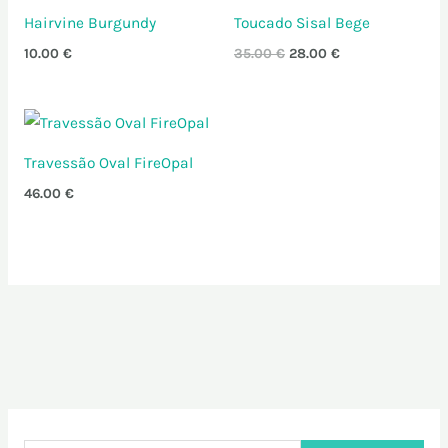
Hairvine Burgundy
Toucado Sisal Bege
10.00
€
35.00
€
28.00
€
Travessão Oval FireOpal
46.00
€