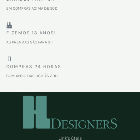
EM COMPRAS ACIMA DE 50€
FIZEMOS 13 ANOS!
AS PRENDAS SÃO PARA SI!
COMPRAS 24 HORAS
COM APOIO DAS 08H ÀS 20H
Link's úteis