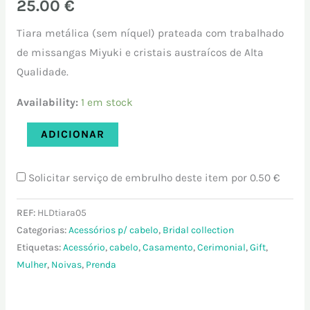
25.00
€
Tiara metálica (sem níquel) prateada com trabalhado
de missangas Miyuki e cristais austraícos de Alta
Qualidade.
Availability:
1 em stock
ADICIONAR
Solicitar serviço de embrulho deste item por
0.50 €
REF:
HLDtiara05
Categorias:
Acessórios p/ cabelo
,
Bridal collection
Etiquetas:
Acessório
,
cabelo
,
Casamento
,
Cerimonial
,
Gift
,
Mulher
,
Noivas
,
Prenda