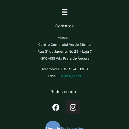
Menu
Contatos
Morada:
Centro Comercial Verde Minho
Rua 31 de Janeiro, Nº 29 – Loja 7
4910-455 Vila Praia de Âncora
Telemovel:
+351 917428388
Email:
HLDesigners
Redes sociais
F
I
a
n
c
s
e
t