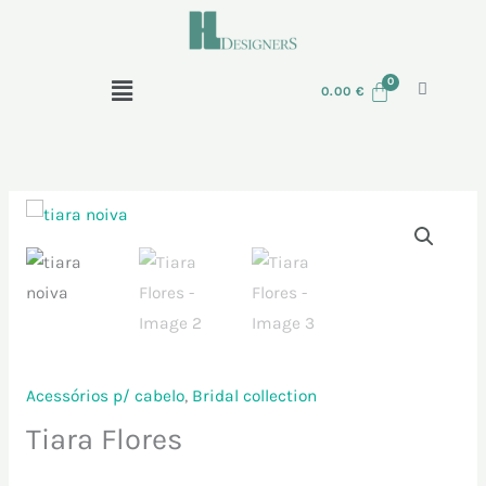
Skip
to
content
Menu
0.00
€
Quantidade
de
Tiara
Flores
Acessórios p/ cabelo
,
Bridal collection
Tiara Flores