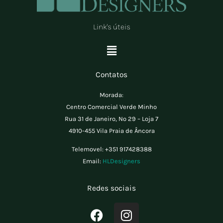
Link's úteis
Menu
Contatos
Morada:
Centro Comercial Verde Minho
Rua 31 de Janeiro, Nº 29 – Loja 7
4910-455 Vila Praia de Âncora
Telemovel:
+351 917428388
Email:
HLDesigners
Redes sociais
F
I
a
n