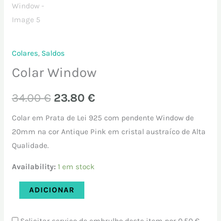
Colares
,
Saldos
Colar Window
34.00
€
23.80
€
Colar em Prata de Lei 925 com pendente Window de
20mm na cor Antique Pink em cristal austraíco de Alta
Qualidade.
Availability:
1 em stock
ADICIONAR
Solicitar serviço de embrulho deste item por
0.50 €