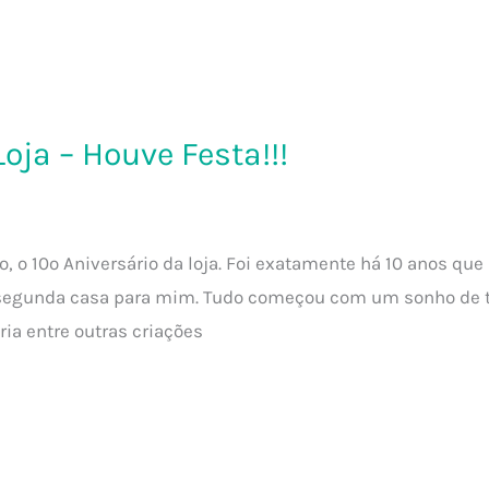
Loja – Houve Festa!!!
o, o 10º Aniversário da loja. Foi exatamente há 10 anos qu
 segunda casa para mim. Tudo começou com um sonho de t
ria entre outras criações