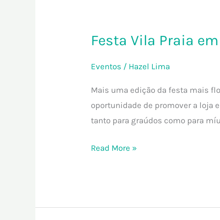
Festa
Vila
Festa Vila Praia em
Praia
em
Eventos
/
Hazel Lima
Flor
–
Mais uma edição da festa mais flor
2024
oportunidade de promover a loja 
tanto para graúdos como para míu
Read More »