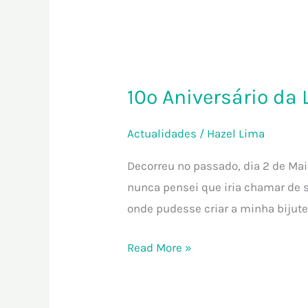
10º
Aniversário
10º Aniversário da 
da
Loja
Actualidades
/
Hazel Lima
–
Houve
Decorreu no passado, dia 2 de Mai
Festa!!!
nunca pensei que iria chamar de
onde pudesse criar a minha bijute
Read More »