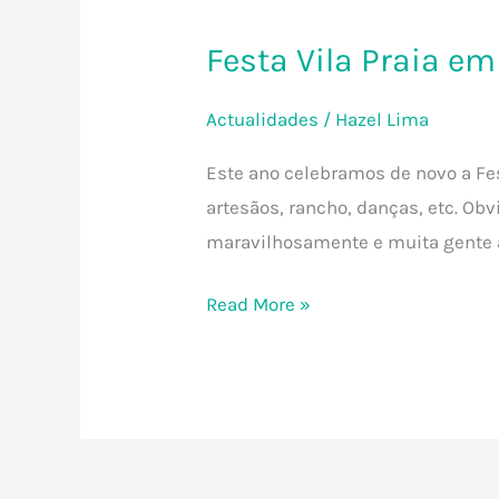
Vila
Festa Vila Praia em
Praia
em
Actualidades
/
Hazel Lima
Flor
Este ano celebramos de novo a Fest
artesãos, rancho, danças, etc. Ob
maravilhosamente e muita gente a
Read More »