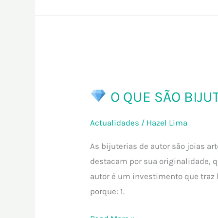
O
O QUE SÃO BIJU
QUE
SÃO
Actualidades
/
Hazel Lima
BIJUTERIAS
DE
As bijuterias de autor são joias a
AUTOR?
destacam por sua originalidade, q
autor é um investimento que traz 
porque: 1.