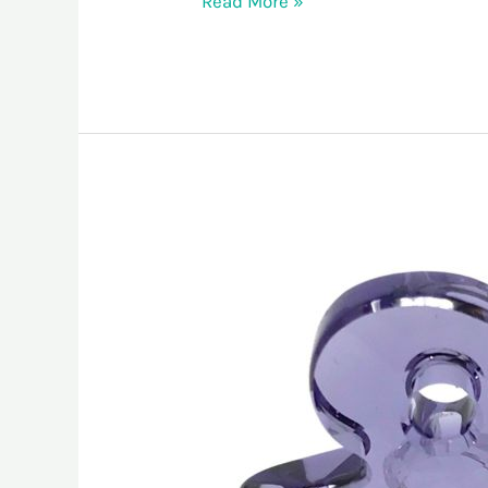
Read More »
9º
Aniversário
da
Loja