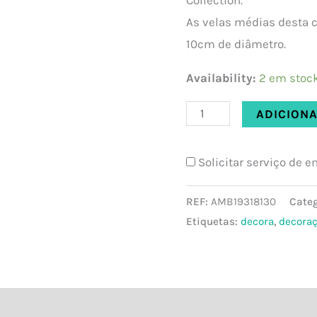
As velas médias desta 
10cm de diâmetro.
Availability:
2 em stoc
ADICION
Solicitar serviço de 
REF:
AMB19318130
Categ
Etiquetas:
decora
,
decora
al
Avaliações (0)