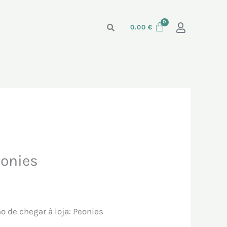
0.00
€
eonies
 de chegar à loja: Peonies