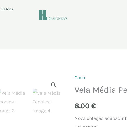
Saldos
Casa
Quantidade
Vela Média P
de
Vela
8.00
€
Média
Peonies
Nova coleção acabadinho
Collection.