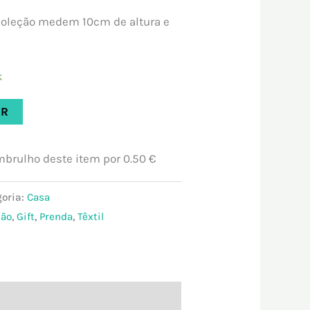
coleção medem 10cm de altura e
k
AR
embrulho deste item por
0.50 €
oria:
Casa
ção
,
Gift
,
Prenda
,
Têxtil