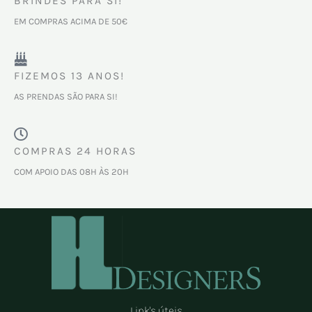
BRINDES PARA SI!
EM COMPRAS ACIMA DE 50€
FIZEMOS 13 ANOS!
AS PRENDAS SÃO PARA SI!
COMPRAS 24 HORAS
COM APOIO DAS 08H ÀS 20H
Link's úteis