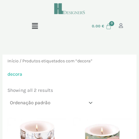
Skip
P
to
e
content
Menu
s
0.00
€
q
u
i
Início
/ Produtos etiquetados com “decora”
s
a
decora
r
Showing all 2 results
p
o
r
: