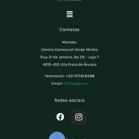
Menu
Contatos
Morada:
Centro Comercial Verde Minho
Rua 31 de Janeiro, Nº 29 – Loja 7
4910-455 Vila Praia de Âncora
Telemovel:
+351 917428388
Email:
HLDesigners
Redes sociais
F
I
a
n
c
s
e
t