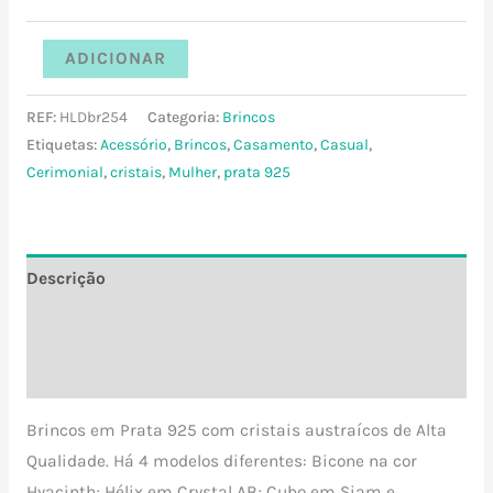
ADICIONAR
REF:
HLDbr254
Categoria:
Brincos
Etiquetas:
Acessório
,
Brincos
,
Casamento
,
Casual
,
Cerimonial
,
cristais
,
Mulher
,
prata 925
Descrição
Informação adicional
Avaliações (0)
Brincos em Prata 925 com cristais austraícos de Alta
Qualidade. Há 4 modelos diferentes: Bicone na cor
Hyacinth; Hélix em Crystal AB; Cubo em Siam e