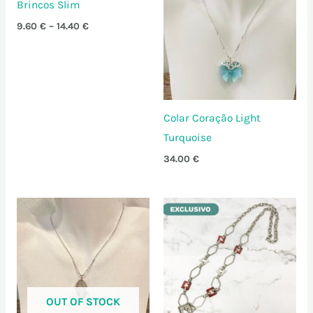
Brincos Slim
through
14.40 €
9.60
€
–
14.40
€
Colar Coração Light
Turquoise
34.00
€
OUT OF STOCK