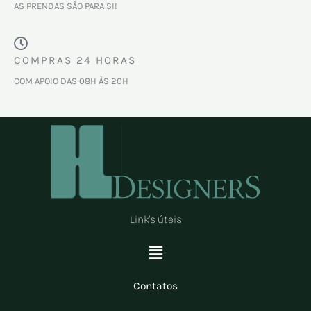
AS PRENDAS SÃO PARA SI!
COMPRAS 24 HORAS
COM APOIO DAS 08H ÀS 20H
Link's úteis
Menu
Contatos