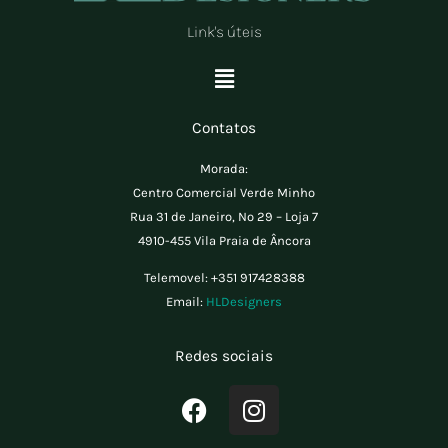
Link's úteis
Menu
Contatos
Morada:
Centro Comercial Verde Minho
Rua 31 de Janeiro, Nº 29 – Loja 7
4910-455 Vila Praia de Âncora
Telemovel:
+351 917428388
Email:
HLDesigners
Redes sociais
F
I
a
n
c
s