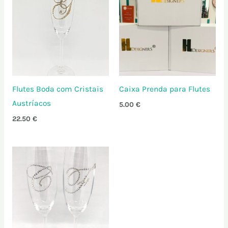
Flutes Boda com Cristais
Caixa Prenda para Flutes
Austríacos
5.00
€
22.50
€
Price
range:
17.50 €
through
22.50 €