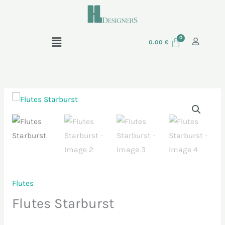
Skip
to
content
Menu
0.00
€
Quantidade
de
Flutes
Starburst
Flutes
Flutes Starburst