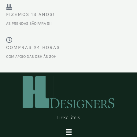
FIZEMOS 13 ANOS!
AS PRENDAS SÃO PARA SI!
COMPRAS 24 HORAS
COM APOIO DAS 08H ÀS 20H
Link's úteis
Menu