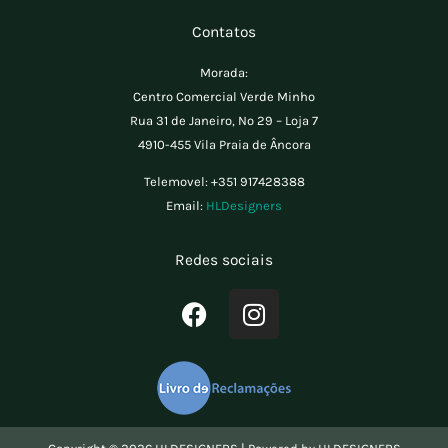
Contatos
Morada:
Centro Comercial Verde Minho
Rua 31 de Janeiro, Nº 29 – Loja 7
4910-455 Vila Praia de Âncora
Telemovel:
+351 917428388
Email:
HLDesigners
Redes sociais
F
I
a
n
c
s
e
t
b
a
o
g