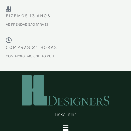
FIZEMOS 13 ANOS!
AS PRENDAS SÃO PARA SI!
COMPRAS 24 HORAS
COM APOIO DAS 08H ÀS 20H
Link's úteis
Menu