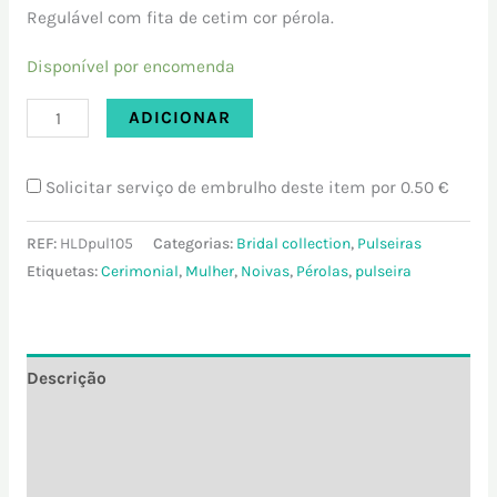
Regulável com fita de cetim cor pérola.
Disponível por encomenda
ADICIONAR
Solicitar serviço de embrulho deste item por
0.50 €
REF:
HLDpul105
Categorias:
Bridal collection
,
Pulseiras
Etiquetas:
Cerimonial
,
Mulher
,
Noivas
,
Pérolas
,
pulseira
Descrição
Informação adicional
Avaliações (0)