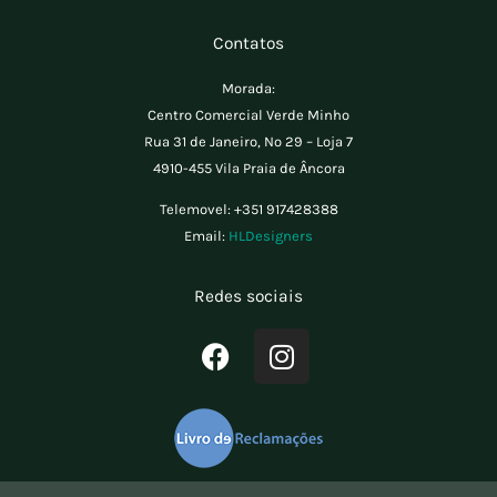
Contatos
Morada:
Centro Comercial Verde Minho
Rua 31 de Janeiro, Nº 29 – Loja 7
4910-455 Vila Praia de Âncora
Telemovel:
+351 917428388
Email:
HLDesigners
Redes sociais
F
I
a
n
c
s
e
t
b
a
o
g