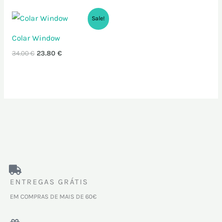
O
O
Sale!
preço
preço
original
atual
Colar Window
era:
é:
34.00 €.
23.80 €.
34.00
€
23.80
€
ENTREGAS GRÁTIS
EM COMPRAS DE MAIS DE 60€