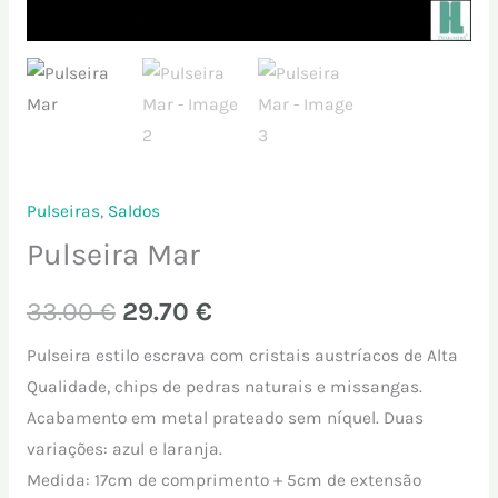
Pulseiras
,
Saldos
Pulseira Mar
33.00
€
29.70
€
Pulseira estilo escrava com cristais austríacos de Alta
Qualidade, chips de pedras naturais e missangas.
Acabamento em metal prateado sem níquel. Duas
variações: azul e laranja.
Medida: 17cm de comprimento + 5cm de extensão