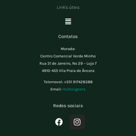
Link's úteis
Menu
Contatos
Morada:
Centro Comercial Verde Minho
Rua 31 de Janeiro, Nº 29 – Loja 7
4910-455 Vila Praia de Âncora
Telemovel:
+351 917428388
Email:
HLDesigners
Redes sociais
F
I
a
n
c
s