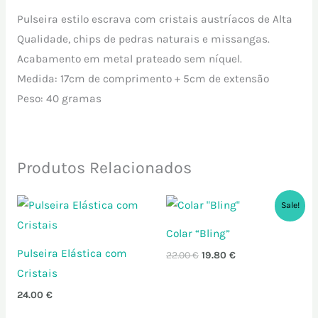
Pulseira estilo escrava com cristais austríacos de Alta
Qualidade, chips de pedras naturais e missangas.
Acabamento em metal prateado sem níquel.
Medida: 17cm de comprimento + 5cm de extensão
Peso: 40 gramas
Produtos Relacionados
O
O
Sale!
preço
preço
original
atual
Colar “Bling”
era:
é:
22.00 €.
19.80 €.
Pulseira Elástica com
22.00
€
19.80
€
Cristais
24.00
€