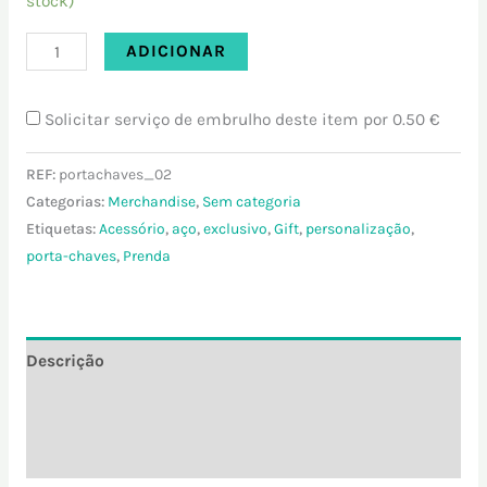
stock)
ADICIONAR
Solicitar serviço de embrulho deste item por
0.50 €
REF:
portachaves_02
Categorias:
Merchandise
,
Sem categoria
Etiquetas:
Acessório
,
aço
,
exclusivo
,
Gift
,
personalização
,
porta-chaves
,
Prenda
Descrição
Informação adicional
Avaliações (0)