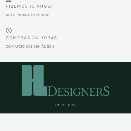
FIZEMOS 13 ANOS!
AS PRENDAS SÃO PARA SI!
COMPRAS 24 HORAS
COM APOIO DAS 08H ÀS 20H
Link's úteis
Menu