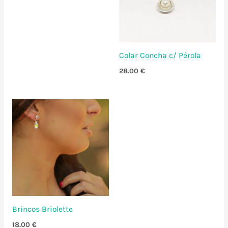
Colar Concha c/ Pérola
28.00
€
Brincos Briolette
18.00
€