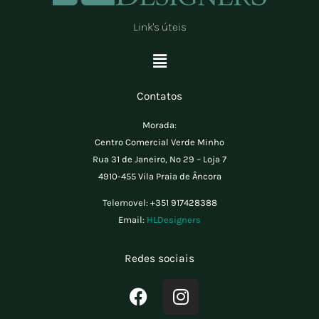
Link's úteis
Menu
Contatos
Morada:
Centro Comercial Verde Minho
Rua 31 de Janeiro, Nº 29 – Loja 7
4910-455 Vila Praia de Âncora
Telemovel:
+351 917428388
Email:
HLDesigners
Redes sociais
F
I
a
n