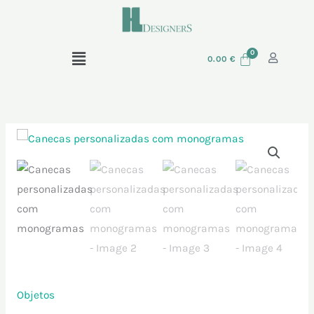
Skip
to
content
Menu
0.00
€
Quantidade
de
Canecas
personalizadas
com
monogramas
Objetos