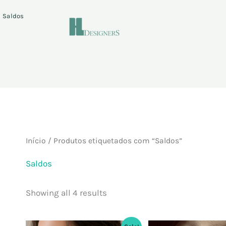
Saldos
Início
/ Produtos etiquetados com “Saldos”
Saldos
Showing all 4 results
O
O
O
O