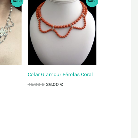
Sale!
Sale!
preço
preço
original
atual
era:
é:
 €.
45.00 €.
36.00 €.
Colar Glamour Pérolas Coral
45.00
€
36.00
€