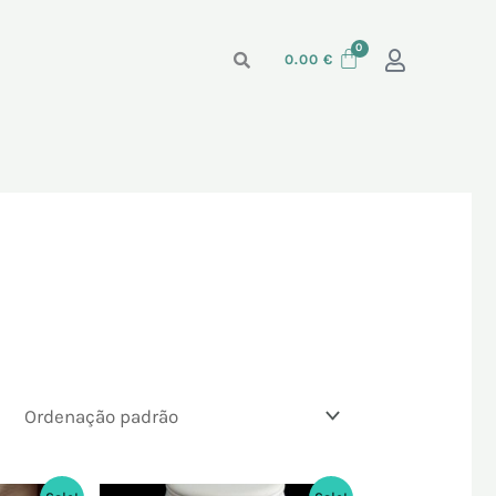
0.00
€
O
O