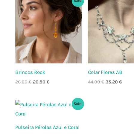
Sale!
preço
preço
preço
preço
original
atual
original
atual
era:
é:
era:
é:
26.00 €.
20.80 €.
44.00 €.
35.20
Brincos Rock
Colar Flores AB
26.00
€
20.80
€
44.00
€
35.20
€
O
O
Sale!
preço
preço
original
atual
era:
é:
12.00 €.
8.40 €.
Pulseira Pérolas Azul e Coral