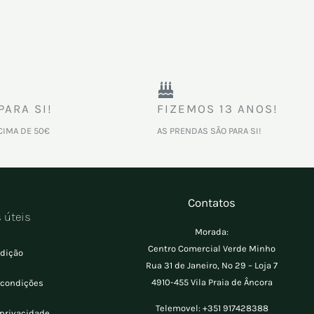
PARA SI!
FIZEMOS 13 ANOS!
CIMA DE 50€
AS PRENDAS SÃO PARA SI!
Contatos
s úteis
Morada:
Centro Comercial Verde Minho
dição
Rua 31 de Janeiro, Nº 29 – Loja 7
4910-455 Vila Praia de Âncora
 condições
Telemovel:
+351 917428388
 privacidade