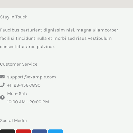
Stay In Touch
Faucibus parturient dignissim nisi, magna ullamcorper
facilisi tincidunt nulla et morbi sed risus vestibulum
consectetur arcu pulvinar.
Customer Service
support@example.com
+1 123-456-7890
Mon- Sat:
10:00 AM - 20:00 PM
Social Media
I
Y
F
T