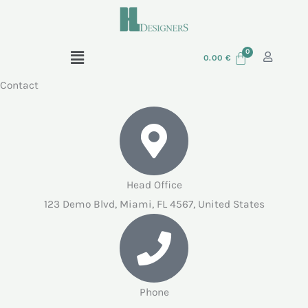
Skip
to
content
Menu
0.00
€
Contact
Head Office
123 Demo Blvd, Miami, FL 4567, United States
Phone