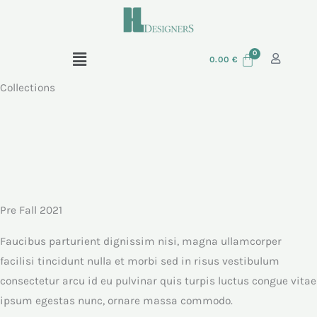
Skip
to
content
Menu
0.00
€
Collections
Pre Fall 2021
Faucibus parturient dignissim nisi, magna ullamcorper
facilisi tincidunt nulla et morbi sed in risus vestibulum
consectetur arcu id eu pulvinar quis turpis luctus congue vitae
ipsum egestas nunc, ornare massa commodo.