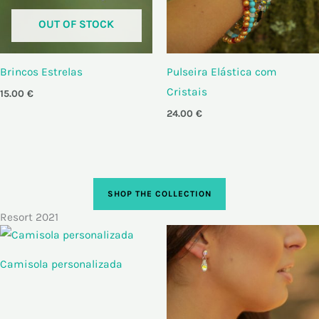
OUT OF STOCK
Brincos Estrelas
Pulseira Elástica com
Cristais
15.00
€
24.00
€
SHOP THE COLLECTION
Resort 2021
Camisola personalizada