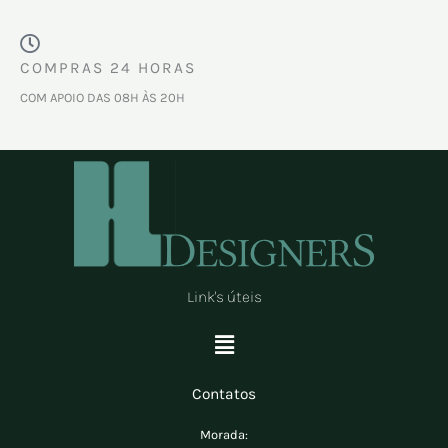
COMPRAS 24 HORAS
COM APOIO DAS 08H ÀS 20H
Link's úteis
Menu
Contatos
Morada: