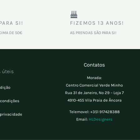
PARA SI!
FIZEMOS 13 ANOS!
CIMA DE 50€
AS PRENDAS SÃO PARA SI!
Contatos
s úteis
Morada:
Centro Comercial Verde Minho
dição
Rua 31 de Janeiro, Nº 29 – Loja 7
4910-455 Vila Praia de Âncora
 condições
Telemovel:
+351 917428388
 privacidade
Email:
HLDesigners