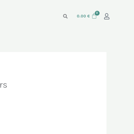
0.00
€
rs