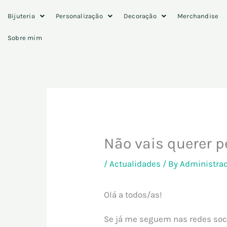
Skip
Bijuteria
Personalização
Decoração
Merchandise
to
content
Sobre mim
Não vais querer 
/
Actualidades
/ By
Administra
Olá a todos/as!
Se já me seguem nas redes soci