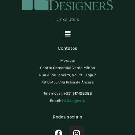
Link's úteis
Menu
Contatos
Morada:
Centro Comercial Verde Minho
Rua 31 de Janeiro, Nº 29 – Loja 7
4910-455 Vila Praia de Âncora
Telemovel:
+351 917428388
Email:
HLDesigners
Redes sociais
F
I